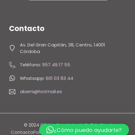
Contacto
Av. Del Gran Capitán, 38, Centro, 14001
Córdoba
Teléfono:
957 49 17 55
Whatsapp:
601 03 83 44
aberni@hotmail.es
© 2024 Clínica Dra. Antonia Bellido Berni
¿Cómo puedo ayudarte?
Contacto
Política De Privacidad
Política De Cookies